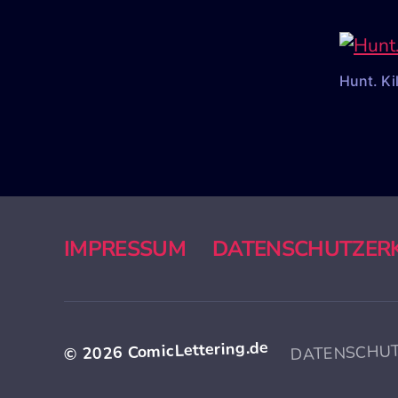
Hunt. Ki
IMPRESSUM
DATENSCHUTZER
DATENSCHU
ComicLettering.de
© 2026