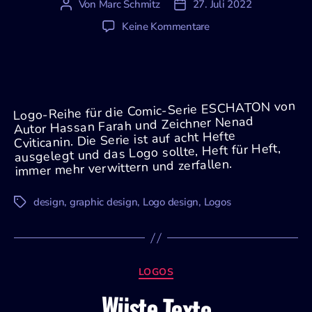
Von
Marc Schmitz
27. Juli 2022
Beitragsautor
Veröffentlichungsdatum
zu
Keine Kommentare
Eschaton
Logo-Reihe für die Comic-Serie ESCHATON von
Autor Hassan Farah und Zeichner Nenad
Cviticanin. Die Serie ist auf acht Hefte
ausgelegt und das Logo sollte, Heft für Heft,
immer mehr verwittern und zerfallen.
design
,
graphic design
,
Logo design
,
Logos
Schlagwörter
Kategorien
LOGOS
Wüste Texte