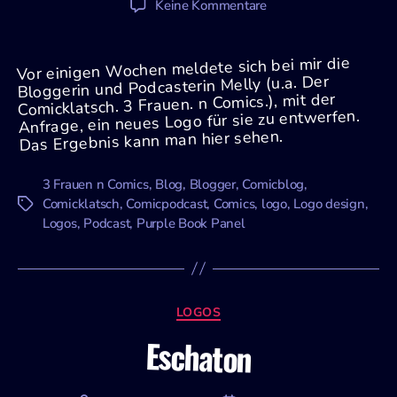
zu
Keine Kommentare
Ein
neues
Vor einigen Wochen meldete sich bei mir die
Logo
Bloggerin und Podcasterin Melly (u.a. Der
für
Comicklatsch. 3 Frauen. n Comics.), mit der
‚Purple
Anfrage, ein neues Logo für sie zu entwerfen.
Book
Das Ergebnis kann man hier sehen.
Panel‘
3 Frauen n Comics
,
Blog
,
Blogger
,
Comicblog
,
Comicklatsch
,
Comicpodcast
,
Comics
,
logo
,
Logo design
,
Schlagwörter
Logos
,
Podcast
,
Purple Book Panel
Kategorien
LOGOS
Eschaton