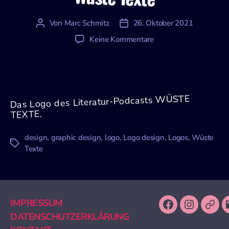
Von
Marc Schmitz
26. Oktober 2021
Beitragsautor
Veröffentlichungsdatum
zu
Keine Kommentare
Wüste
Texte
Das Logo des Literatur-Podcasts WÜSTE
TEXTE.
design
,
graphic design
,
logo
,
Logo design
,
Logos
,
Wüste
Schlagwörter
Texte
IMPRESSUM
Facebook
Instagra
Thre
DATENSCHUTZERKLÄRUNG