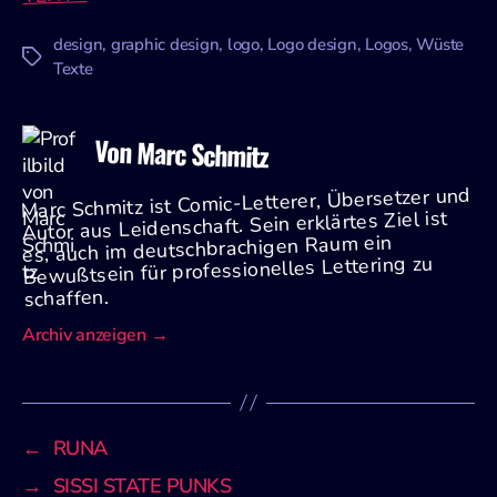
design
,
graphic design
,
logo
,
Logo design
,
Logos
,
Wüste
Schlagwörter
Texte
Von Marc Schmitz
Marc Schmitz ist Comic-Letterer, Übersetzer und
Autor aus Leidenschaft. Sein erklärtes Ziel ist
es, auch im deutschbrachigen Raum ein
Bewußtsein für professionelles Lettering zu
schaffen.
Archiv anzeigen
→
←
RUNA
→
SISSI STATE PUNKS