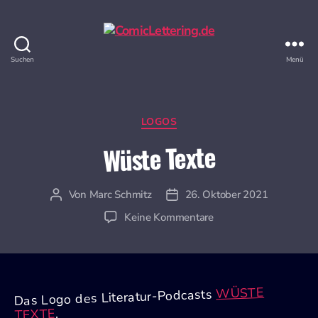
Suchen
Menü
ComicLettering.de
Kategorien
LOGOS
Wüste Texte
Von
Marc Schmitz
26. Oktober 2021
Beitragsautor
Veröffentlichungsdatum
zu
Keine Kommentare
Wüste
Texte
WÜSTE
Das Logo des Literatur-Podcasts
.
TEXTE