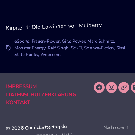
STATE
PUNKS
Kapitel 1: Die Löwinnen von Mulberry
eSports
,
Frauen-Power
,
Girls Power
,
Marc Schmitz
,
Monster Energy
,
Ralf Singh
,
Sci-Fi
,
Science-Fiction
,
Sissi
Schlagwörter
State Punks
,
Webcomic
IMPRESSUM
Facebook
Instagra
Thre
DATENSCHUTZERKLÄRUNG
KONTAKT
ComicLettering.de
Nach oben
↑
© 2026